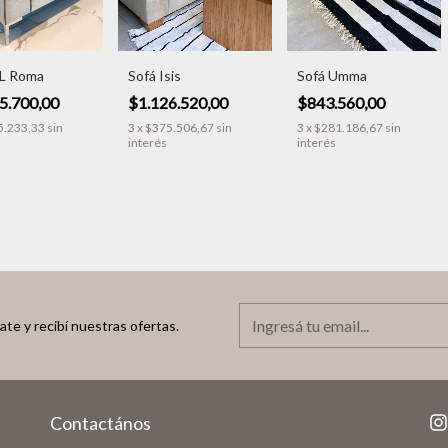
XL Roma
Sofá Isis
Sofá Umma
5.700,00
$1.126.520,00
$843.560,00
5.233,33
sin
3
x
$375.506,67
sin
3
x
$281.186,67
sin
interés
interés
ate y recibí nuestras ofertas.
Contactános