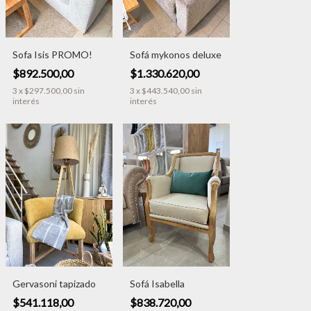
Sofa Isis PROMO!
Sofá mykonos deluxe
$892.500,00
$1.330.620,00
3
x
$297.500,00
sin
3
x
$443.540,00
sin
interés
interés
Gervasoni tapizado
Sofá Isabella
$541.118,00
$838.720,00