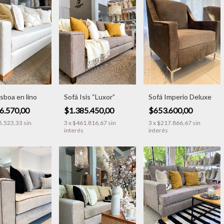
isboa en lino
Sofá Isis “Luxor”
Sofá Imperio Deluxe
6.570,00
$1.385.450,00
$653.600,00
5.523,33
sin
3
x
$461.816,67
sin
3
x
$217.866,67
sin
interés
interés