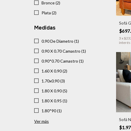
Bronce (2)
Plata (2)
Sofá G
Medidas
$697
3
x
$23
0.90 De Díametro (1)
interés
0.90 X 0.70 Camastro (1)
0.90*0.70 Camastro (1)
1.60 X 0.90 (2)
1.70x0.90 (3)
1.80 X 0.90 (5)
1.80 X 0.95 (1)
1.80*90 (1)
Sofá 
Ver más
$1.97