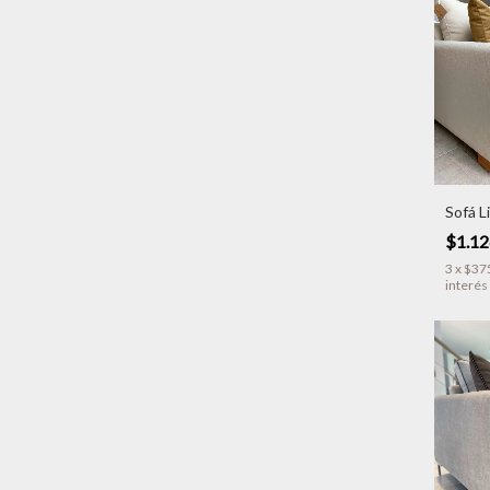
Sofá L
$1.12
3
x
$37
interés