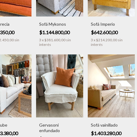
recia
Sofá Mykonos
Sofá Imperio
.350,00
$1.144.800,00
$642.600,00
2.450,00
sin
3
x
$381.600,00
sin
3
x
$214.200,00
sin
interés
interés
Nube
Gervasoni
Sofá vainillado
enfundado
3.380,00
$1.403.280,00