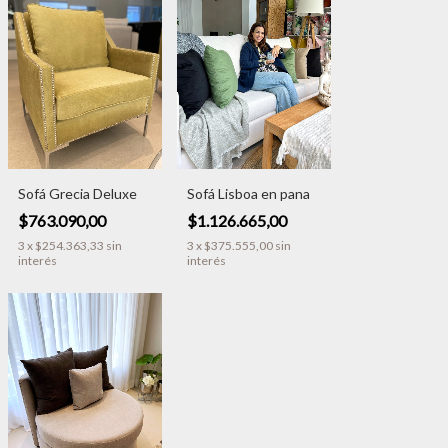
Sofá Grecia Deluxe
Sofá Lisboa en pana
$763.090,00
$1.126.665,00
3
x
$254.363,33
sin
3
x
$375.555,00
sin
interés
interés