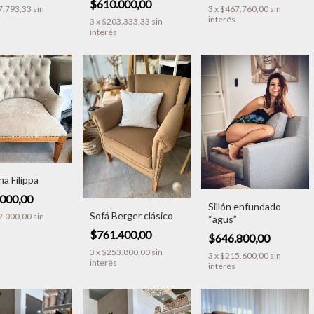
$610.000,00
7.793,33
sin
3
x
$467.760,00
sin
interés
3
x
$203.333,33
sin
interés
na Filippa
.000,00
Sillón enfundado
Sofá Berger clásico
2.000,00
sin
“agus”
$761.400,00
$646.800,00
3
x
$253.800,00
sin
3
x
$215.600,00
sin
interés
interés