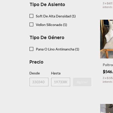
3
x
$65
Tipo De Asiento
interés
Soft De Alta Densidad (1)
Vellon Siliconado (1)
Tipo De Género
Pana O Lino Antimancha (1)
Precio
Poltro
$546
Desde
Hasta
3
x
$18
interés
Aplicar