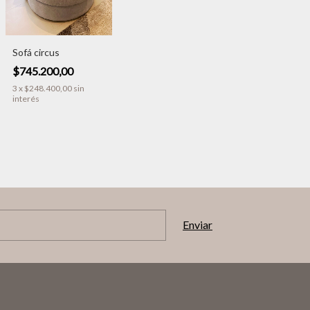
Sofá circus
$745.200,00
3
x
$248.400,00
sin
interés