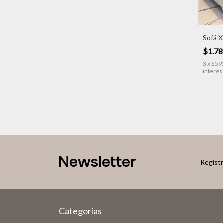
Sofá 
$1.78
3
x
$59
interés
Newsletter
Registr
Categorías