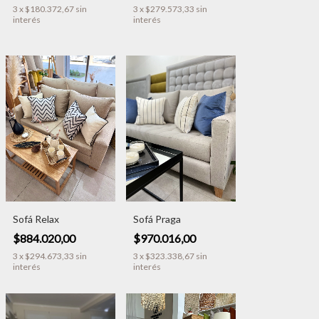
3
x
$180.372,67
sin
3
x
$279.573,33
sin
interés
interés
Sofá Relax
Sofá Praga
$884.020,00
$970.016,00
3
x
$294.673,33
sin
3
x
$323.338,67
sin
interés
interés