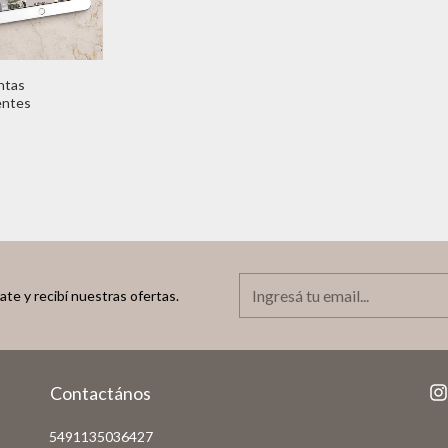
ntas
entes
ate y recibí nuestras ofertas.
Contactános
5491135036427