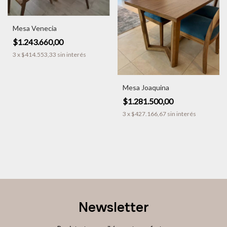
Mesa Venecia
$1.243.660,00
3
x
$414.553,33
sin interés
Mesa Joaquina
$1.281.500,00
3
x
$427.166,67
sin interés
Newsletter