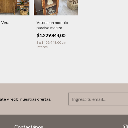
a Vera
Vitrina un modulo
paraíso macizo
$1.229.844,00
3
x
$409.948,00
sin
interés
ate y recibí nuestras ofertas.
Contactános