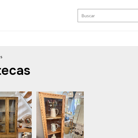
as
otecas