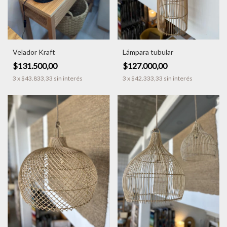
Velador Kraft
Lámpara tubular
$131.500,00
$127.000,00
3
x
$43.833,33
sin interés
3
x
$42.333,33
sin interés