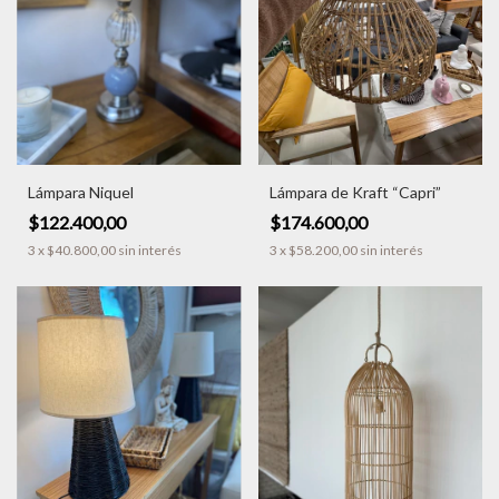
Lámpara Niquel
Lámpara de Kraft “Capri”
$122.400,00
$174.600,00
3
x
$40.800,00
sin interés
3
x
$58.200,00
sin interés