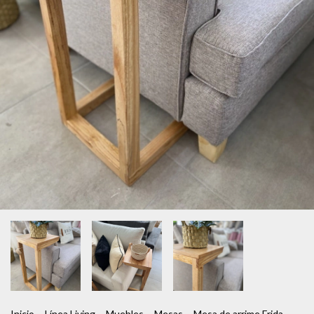
Inicio
.
Línea Living
.
Muebles
.
Mesas
.
Mesa de arrime Frida