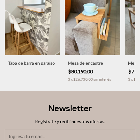
Tapa de barra en paraíso
Mesa de encastre
Mesa 
$80.190,00
$775
3
x
$26.730,00
sin interés
3
x
$25
Newsletter
Registrate y recibí nuestras ofertas.