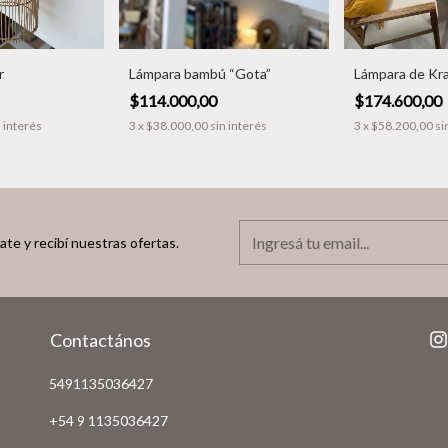
r
Lámpara bambú “Gota”
Lámpara de Kra
$114.000,00
$174.600,00
n interés
3
x
$38.000,00
sin interés
3
x
$58.200,00
si
ate y recibí nuestras ofertas.
Contactános
5491135036427
+54 9 1135036427