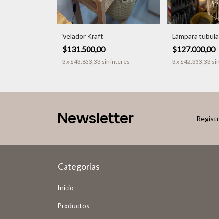
Velador Kraft
Lámpara tubula
$131.500,00
$127.000,00
3
x
$43.833,33
sin interés
3
x
$42.333,33
si
Newsletter
Registr
Categorías
Inicio
Productos