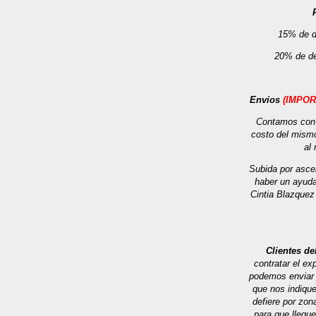
15% de d
20% de de
Envíos
(IMPOR
Contamos con s
costo del mismo
al
Subida por ascen
haber un ayudan
Cintia Blazquez
Clientes del
contratar el ex
podemos enviar e
que nos indique
defiere por zon
para que llegu