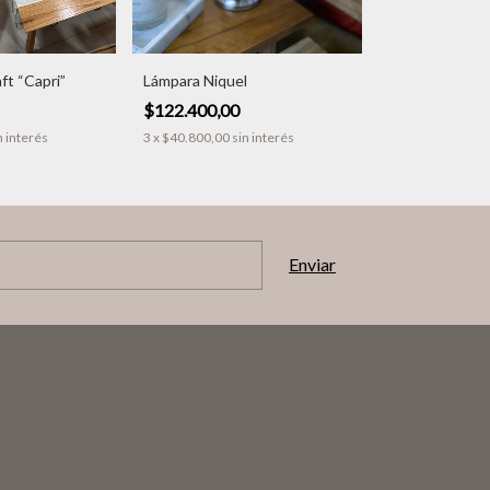
ft “Capri”
Lámpara Niquel
$122.400,00
n interés
3
x
$40.800,00
sin interés